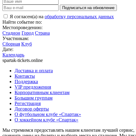
Подписаться на обновление
Я согласен(а) на
обработку персональных данных
Найти событие по:
Местопроведению:
Стадион
Город
Страна
Участникам:
Сборная
Клуб
Дате:
Календарь
spartak-tickets.online
Доставка и оплата
Контакты
Поддержка
VIP предложения
Корпоративным клиентам
Большим группам
Регистрация
Договор оферты
О футбольном клубе «Спартак»
О хоккейном клубе «Спартак»
Мы стремимся предоставлять нашим клиентам лучший сервис, 
сравнить цены на билеты и выбрать места на стадионе. Мы т