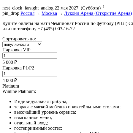
!
nest_clock_farsight_analog
22 мая 2027 (Суббота)
pin_drop
Россия
→
Москва
→
Лукойл Арена (Открытие Арена)
Купите билеты на матч Чемпионат России по футболу (РПЛ) Сп
или по телефону +7 (495) 003-16-72.
Сортировать по:
Парковка VIP
5 000 ₽
Парковка P1/P2
4 000 ₽
Platinum
Winline Platinum:
Индивидуальная трибуна;
терраса с мягкой мебелью и коктейльными столами;
высочайший уровень сервиса;
изысканное меню;
отдельный вход;
гостеприимный хостес;