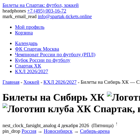
Билеты на Спартак: футбол, хоккей
headphones
+7 (495) 003-16-72
mark_email_read
info@spartak-tickets.online
Мой профиль
Корзина
Календарь
ФК Спартак Москва
Чемпионат России по футболу (РПЛ)
Кубок России по футболу
Спартак ХК
КХЛ 2026/2027
Главная
-
Хоккей
-
КХЛ 2026/2027
- Билеты на Сибирь ХК — 
Билеты на Сибирь ХК
!
nest_clock_farsight_analog
4 декабря 2026 (Пятница)
pin_drop
Россия
→
Новосибирск
→
Сибирь-арена