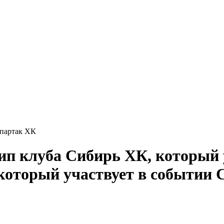
Спартак ХК
С