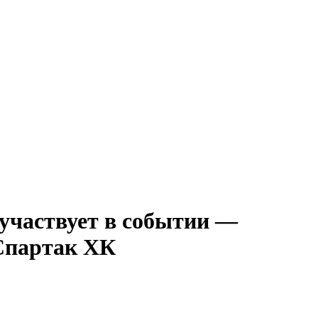
—
партак ХК