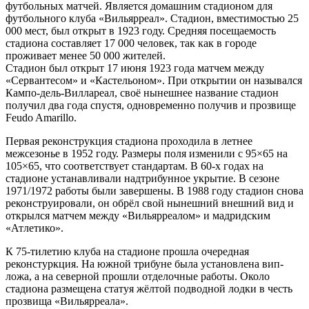
футбольных матчей. Является домашним стадионом для
футбольного клуба «Вильярреал». Стадион, вместимостью 25
000 мест, был открыт в 1923 году. Средняя посещаемость
стадиона составляет 17 000 человек, так как в городе
проживает менее 50 000 жителей.
Стадион был открыт 17 июня 1923 года матчем между
«Сервантесом» и «Кастельоном». При открытии он назывался
Кампо-дель-Виллареал, своё нынешнее название стадион
получил два года спустя, одновременно получив и прозвище
Feudo Amarillo.
Первая реконструкция стадиона проходила в летнее
межсезонье в 1952 году. Размеры поля изменили с 95×65 на
105×65, что соответствует стандартам. В 60-х годах на
стадионе устанавливали надтрибунное укрытие. В сезоне
1971/1972 работы были завершены. В 1988 году стадион снова
реконструировали, он обрёл свой нынешний внешний вид и
открылся матчем между «Вильярреалом» и мадридским
«Атлетико».
К 75-тилетию клуба на стадионе прошла очередная
реконстуркция. На южной трибуне была установлена вип-
ложа, а на северной прошли отделочные работы. Около
стадиона размещена статуя жёлтой подводной лодки в честь
прозвища «Вильярреала».