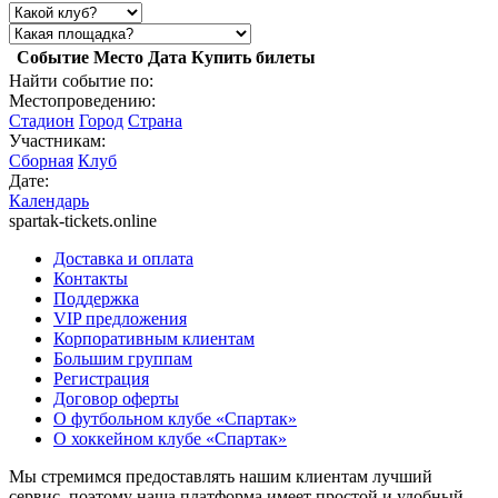
Событие
Место
Дата
Купить билеты
Найти событие по:
Местопроведению:
Стадион
Город
Страна
Участникам:
Сборная
Клуб
Дате:
Календарь
spartak-tickets.online
Доставка и оплата
Контакты
Поддержка
VIP предложения
Корпоративным клиентам
Большим группам
Регистрация
Договор оферты
О футбольном клубе «Спартак»
О хоккейном клубе «Спартак»
Мы стремимся предоставлять нашим клиентам лучший
сервис, поэтому наша платформа имеет простой и удобный