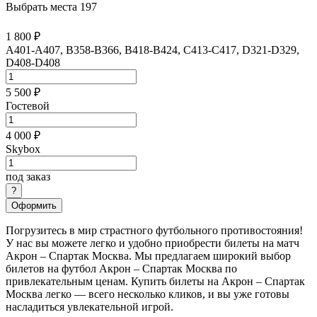
Выбрать места
197
1 800 ₽
A401-A407, B358-B366, B418-B424, C413-C417, D321-D329,
D408-D408
5 500 ₽
Гостевой
4 000 ₽
Skybox
под заказ
Оформить
Погрузитесь в мир страстного футбольного противостояния!
У нас вы можете легко и удобно приобрести билеты на матч
Акрон – Спартак Москва. Мы предлагаем широкий выбор
билетов на футбол Акрон – Спартак Москва по
привлекательным ценам. Купить билеты на Акрон – Спартак
Москва легко — всего несколько кликов, и вы уже готовы
насладиться увлекательной игрой.